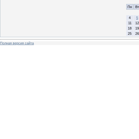
Пн
Вт
4
5
11
12
18
19
25
26
Полная версия сайта