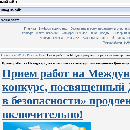
[
Мой сайт
]
Вход на сайт
Меню сайта
Главная
Информация о нас
Важно знать всем педагогам и участник
конкурс 90 лет Гагарину!
конкурсы к 9 мая – Дню Победы!
Быстрый м
Конкурсы для детей с ОВЗ
Викторины для детей
Конкурс
Фотоальбомы (Об
Главная
»
2018
»
Июнь
»
15
» Прием работ на Международный творческий конкурс, по
Прием работ на Международный творческий конкурс, посвященный Дню защиты
Прием работ на Между
конкурс, посвященный 
в безопасности» продлен
включительно!