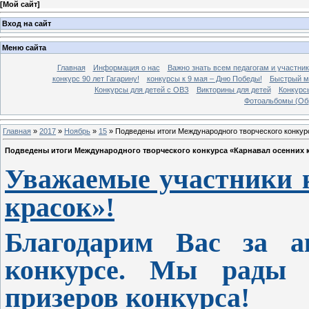
[
Мой сайт
]
Вход на сайт
Меню сайта
Главная
Информация о нас
Важно знать всем педагогам и участник
конкурс 90 лет Гагарину!
конкурсы к 9 мая – Дню Победы!
Быстрый м
Конкурсы для детей с ОВЗ
Викторины для детей
Конкурс
Фотоальбомы (Об
Главная
»
2017
»
Ноябрь
»
15
» Подведены итоги Международного творческого конкур
Подведены итоги Международного творческого конкурса «Карнавал осенних 
Уважаемые участники 
красок»!
Благодарим Вас за а
конкурсе.
Мы рады п
призеров конкурса!