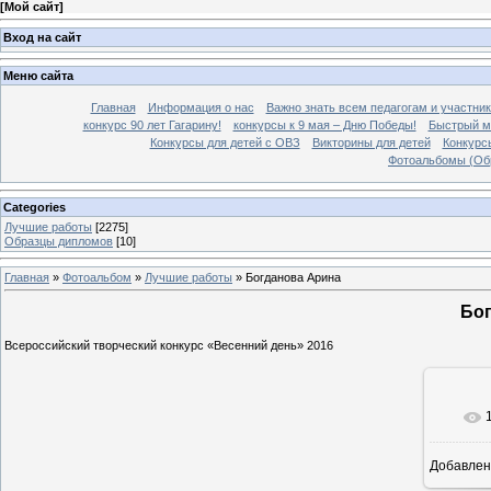
[
Мой сайт
]
Вход на сайт
Меню сайта
Главная
Информация о нас
Важно знать всем педагогам и участник
конкурс 90 лет Гагарину!
конкурсы к 9 мая – Дню Победы!
Быстрый м
Конкурсы для детей с ОВЗ
Викторины для детей
Конкурс
Фотоальбомы (Об
Categories
Лучшие работы
[2275]
Образцы дипломов
[10]
Главная
»
Фотоальбом
»
Лучшие работы
» Богданова Арина
Бог
Всероссийский творческий конкурс «Весенний день» 2016
Добавлен
16